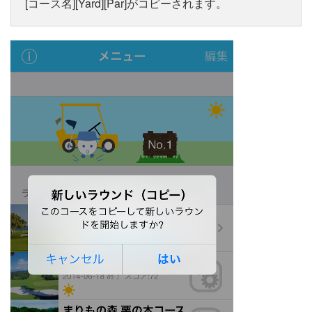
[コース名][Yard][Par]がコピーされます。